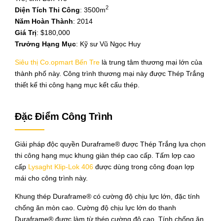
2
Diện Tích Thi Công
: 3500m
Năm Hoàn Thành
: 2014
Giá Trị
: $180,000
Trưởng Hạng Mục
: Kỹ sư Vũ Ngọc Huy
Siêu thị Co.opmart Bến Tre
là trung tâm thương mại lớn của
thành phố này. Công trình thương mại này được Thép Trắng
thiết kế thi công hạng mục kết cấu thép.
Đặc Điểm Công Trình
Giải pháp độc quyền Duraframe® được Thép Trắng lựa chọn
thi công hạng mục khung giàn thép cao cấp. Tấm lợp cao
cấp
Lysaght Klip-Lok 406
được dùng trong công đoạn lợp
mái cho công trình này.
Khung thép Duraframe® có cường độ chịu lực lớn, đặc tính
chống ăn mòn cao. Cường độ chịu lực lớn do thanh
Duraframe® được làm từ thép cường độ cao. Tính chống ăn