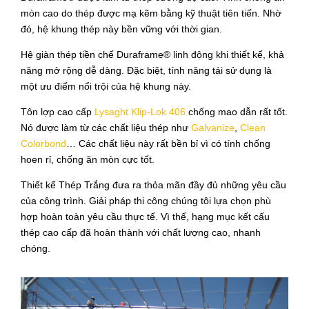
mòn cao do thép được mạ kẽm bằng kỹ thuật tiên tiến. Nhờ
đó, hệ khung thép này bền vững với thời gian.
Hệ giàn thép tiền chế Duraframe® linh động khi thiết kế, khả
năng mở rộng dễ dàng. Đặc biệt, tính năng tái sử dụng là
một ưu điểm nổi trội của hệ khung này.
Tôn lợp cao cấp
Lysaght Klip-Lok 406
chống mao dẫn rất tốt.
Nó được làm từ các chất liệu thép như
Galvanize
,
Clean
Colorbond
… Các chất liệu này rất bền bỉ vì có tính chống
hoen rỉ, chống ăn mòn cực tốt.
Thiết kế Thép Trắng đưa ra thỏa mãn đầy đủ những yêu cầu
của công trình. Giải pháp thi công chúng tôi lựa chọn phù
hợp hoàn toàn yêu cầu thực tế. Vì thế, hạng mục kết cấu
thép cao cấp đã hoàn thành với chất lượng cao, nhanh
chóng.