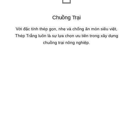
Chuồng Trại
Với đặc tính thép gọn, nhẹ và chống ăn mòn siêu việt,
Thép Trắng luôn là sự lựa chọn ưu tiên trong xây dựng
chuồng trại nông nghiệp.
LÀM VIỆC VỚI CHÚNG TÔI
NHỮNG CHUYÊN GIA VỀ