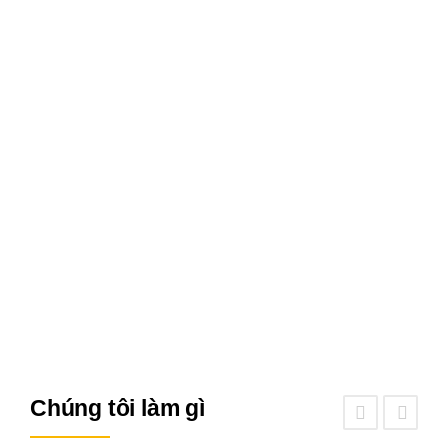
THÉP VÀ XÂY DỰNG TỪ
2008
LIÊN HỆ
Chúng tôi làm gì