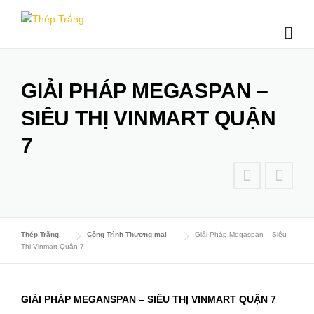
Skip
to
content
GIẢI PHÁP MEGASPAN –
SIÊU THỊ VINMART QUẬN
7
Thép Trắng
Công Trình Thương mại
Giải Pháp Megaspan – Siêu
Thị Vinmart Quận 7
GIẢI PHÁP MEGANSPAN – SIÊU THỊ VINMART QUẬN 7