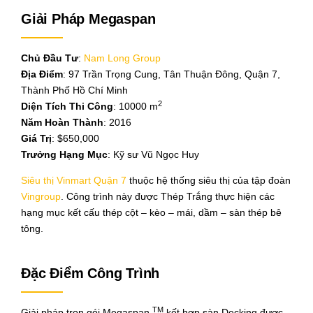
Giải Pháp Megaspan
Chủ Đầu Tư
:
Nam Long Group
Địa Điểm
: 97 Trần Trọng Cung, Tân Thuận Đông, Quận 7,
Thành Phố Hồ Chí Minh
2
Diện Tích Thi Công
: 10000 m
Năm Hoàn Thành
: 2016
Giá Trị
: $650,000
Trưởng Hạng Mục
: Kỹ sư Vũ Ngọc Huy
Siêu thị Vinmart Quận 7
thuộc hệ thống siêu thị của tập đoàn
Vingroup
. Công trình này được Thép Trắng thực hiện các
hạng mục kết cấu thép cột – kèo – mái, dầm – sàn thép bê
tông.
Đặc Điểm Công Trình
TM
Giải pháp trọn gói Megaspan
kết hợp sàn Decking được