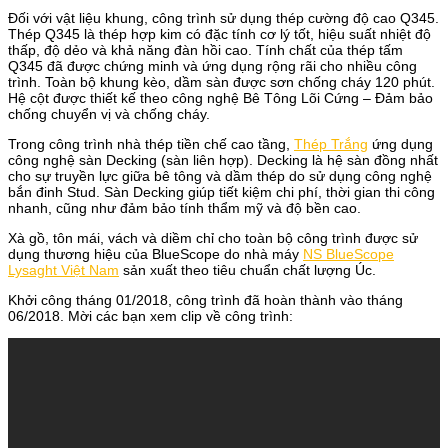
Đối với vật liệu khung, công trình sử dụng thép cường độ cao Q345.
Thép Q345 là thép hợp kim có đặc tính cơ lý tốt, hiệu suất nhiệt độ
thấp, độ dẻo và khả năng đàn hồi cao. Tính chất của thép tấm
Q345 đã được chứng minh và ứng dụng rộng rãi cho nhiều công
trình. Toàn bộ khung kèo, dầm sàn được sơn chống cháy 120 phút.
Hệ cột được thiết kế theo công nghệ Bê Tông Lõi Cứng – Đảm bảo
chống chuyển vị và chống cháy.
Trong công trình nhà thép tiền chế cao tầng,
Thép Trắng
ứng dụng
công nghệ sàn Decking (sàn liên hợp). Decking là hệ sàn đồng nhất
cho sự truyền lực giữa bê tông và dầm thép do sử dụng công nghệ
bắn đinh Stud. Sàn Decking giúp tiết kiệm chi phí, thời gian thi công
nhanh, cũng như đảm bảo tính thẩm mỹ và độ bền cao.
Xà gồ, tôn mái, vách và diềm chỉ cho toàn bộ công trình được sử
dụng thương hiệu của BlueScope do nhà máy
NS BlueScope
Lysaght Việt Nam
sản xuất theo tiêu chuẩn chất lượng Úc.
Khởi công tháng 01/2018, công trình đã hoàn thành vào tháng
06/2018. Mời các bạn xem clip về công trình: