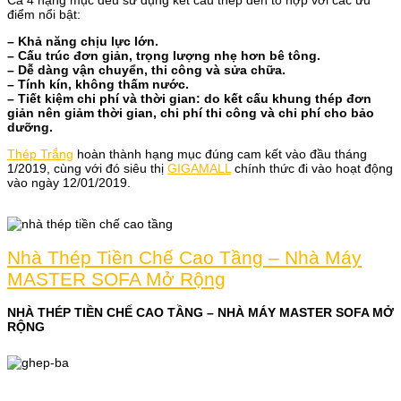
Cả 4 hạng mục đều sử dụng kết cấu thép đen tổ hợp với các ưu
điểm nổi bật:
– Khả năng chịu lực lớn.
– Cấu trúc đơn giản, trọng lượng nhẹ hơn bê tông.
– Dễ dàng vận chuyển, thi công và sửa chữa.
– Tính kín, không thấm nước.
– Tiết kiệm chi phí và thời gian: do kết cấu khung thép đơn
giản nên giảm thời gian, chi phí thi công và chi phí cho bảo
dưỡng.
Thép Trắng
hoàn thành hạng mục đúng cam kết vào đầu tháng
1/2019, cùng với đó siêu thị
GIGAMALL
chính thức đi vào hoạt động
vào ngày 12/01/2019.
Nhà Thép Tiền Chế Cao Tầng – Nhà Máy
MASTER SOFA Mở Rộng
NHÀ THÉP TIỀN CHẾ CAO TẦNG – NHÀ MÁY MASTER SOFA MỞ
RỘNG