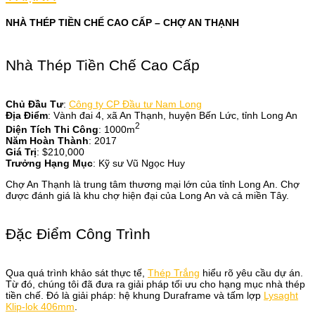
NHÀ THÉP TIỀN CHẾ CAO CẤP – CHỢ AN THẠNH
Nhà Thép Tiền Chế Cao Cấp
Chủ Đầu Tư
:
Công ty CP Đầu tư Nam Long
Địa Điểm
: Vành đai 4, xã An Thạnh, huyện Bến Lức, tỉnh Long An
2
Diện Tích Thi Công
: 1000m
Năm Hoàn Thành
: 2017
Giá Trị
: $210,000
Trưởng Hạng Mục
: Kỹ sư Vũ Ngọc Huy
Chợ An Thạnh là trung tâm thương mại lớn của tỉnh Long An. Chợ
được đánh giá là khu chợ hiện đại của Long An và cả miền Tây.
Đặc Điểm Công Trình
Qua quá trình khảo sát thực tế,
Thép Trắng
hiểu rõ yêu cầu dự án.
Từ đó, chúng tôi đã đưa ra giải pháp tối ưu cho hạng mục nhà thép
tiền chế. Đó là giải pháp: hệ khung Duraframe và tấm lợp
Lysaght
Klip-lok 406mm
.