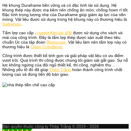
Hệ khung Duraframe bền vững và có đặc tính tái sử dụng. Hệ
khung thép này được mạ kẽm nên chống ăn mòn, chống hoen rỉ tốt.
Đặc tính trọng lượng nhẹ của Duraframe giúp giảm áp lực của nền
móng. Vật liệu được sử dụng trong hệ khung này có thương hiệu là
Galvanize
.
Tấm lợp cao cấp
Lysaght Klip-lok 406
được sử dụng cho vách và
mái của công trình. Đây là tấm lợp thép được sản xuất theo tiêu
chuẩn Úc của tập đoàn
Bluescope
. Vật liệu làm nên tấm lợp này có
thương hiệu là
Clean ColorBond
.
Công trình được thiết kế tinh gọn và giải pháp vật liệu có ưu điểm
vượt trội. Quá trình thi công được chúng tôi giám sát gắt gao. Sự nỗ
lực không ngừng của đội ngũ thiết kế, thi công, nghiệm thu…
Những yếu tố đó đã giúp
Thép Trắng
hoàn thành công trình chất
lượng cao và đúng tiến độ bàn giao.
Bản quyền thuộc công ty Thép Trắng © 2019 - 2026
Call Now Button