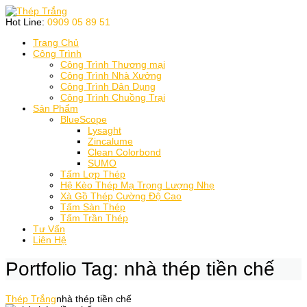
Skip
to
Hot Line:
0909 05 89 51
content
Trang Chủ
Công Trình
Công Trình Thương mại
Công Trình Nhà Xưởng
Công Trình Dân Dụng
Công Trình Chuồng Trại
Sản Phẩm
BlueScope
Lysaght
Zincalume
Clean Colorbond
SUMO
Tấm Lợp Thép
Hệ Kèo Thép Mạ Trọng Lượng Nhẹ
Xà Gồ Thép Cường Độ Cao
Tấm Sàn Thép
Tấm Trần Thép
Tư Vấn
Liên Hệ
Portfolio Tag:
nhà thép tiền chế
Thép Trắng
nhà thép tiền chế