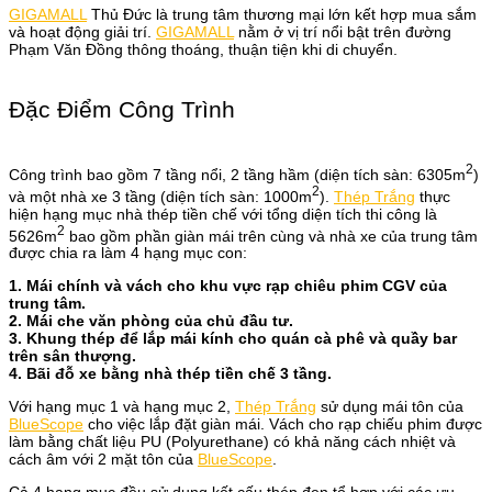
GIGAMALL
Thủ Đức là trung tâm thương mại lớn kết hợp mua sắm
và hoạt động giải trí.
GIGAMALL
nằm ở vị trí nổi bật trên đường
Phạm Văn Đồng thông thoáng, thuận tiện khi di chuyển.
Đặc Điểm Công Trình
2
Công trình bao gồm 7 tầng nổi, 2 tầng hầm (diện tích sàn: 6305m
)
2
và một nhà xe 3 tầng (diện tích sàn: 1000m
).
Thép Trắng
thực
hiện hạng mục nhà thép tiền chế với tổng diện tích thi công là
2
5626m
bao gồm phần giàn mái trên cùng và nhà xe của trung tâm
được chia ra làm 4 hạng mục con:
1. Mái chính và vách cho khu vực rạp chiêu phim CGV của
trung tâm.
2. Mái che văn phòng của chủ đầu tư.
3. Khung thép để lắp mái kính cho quán cà phê và quầy bar
trên sân thượng.
4. Bãi đỗ xe bằng nhà thép tiền chế 3 tầng.
Với hạng mục 1 và hạng mục 2,
Thép Trắng
sử dụng mái tôn của
BlueScope
cho việc lắp đặt giàn mái. Vách cho rạp chiếu phim được
làm bằng chất liệu PU (Polyurethane) có khả năng cách nhiệt và
cách âm với 2 mặt tôn của
BlueScope
.