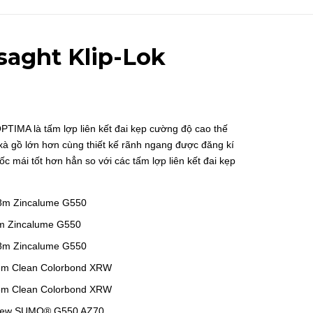
aght Klip-Lok
MA là tấm lợp liên kết đai kẹp cường độ cao thế
xà gồ lớn hơn cùng thiết kế rãnh ngang được đăng kí
 mái tốt hơn hẳn so với các tấm lợp liên kết đai kẹp
8m Zincalume G550
m Zincalume G550
8m Zincalume G550
8m Clean Colorbond XRW
8m Clean Colorbond XRW
 New SUMO® G550 AZ70