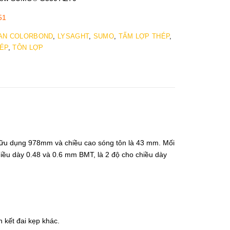
51
AN COLORBOND
,
LYSAGHT
,
SUMO
,
TẤM LỢP THÉP
,
ÉP
,
TÔN LỢP
u dụng 978mm và chiều cao sóng tôn là 43 mm. Mối
hiều dày 0.48 và 0.6 mm BMT, là 2 độ cho chiều dày
n kết đai kẹp khác.