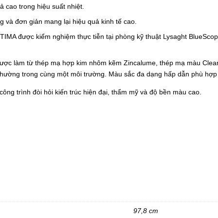
ả cao trong hiệu suất nhiệt.
 và đơn giản mang lại hiệu quả kinh tế cao.
MA được kiểm nghiệm thực tiễn tại phòng kỹ thuật Lysaght BlueScop
c làm từ thép mạ hợp kim nhôm kẽm Zincalume, thép mạ màu Clean C
 thường trong cùng một môi trường. Màu sắc đa dạng hấp dẫn phù hợp v
 trình đòi hỏi kiến trúc hiện đại, thẩm mỹ và độ bền màu cao.
97,8 cm