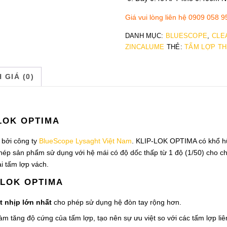
Giá vui lòng liên hệ 0909 058 9
DANH MỤC:
BLUESCOPE
,
CLE
ZINCALUME
THẺ:
TẤM LỢP TH
 GIÁ (0)
-LOK OPTIMA
bởi công ty
BlueScope Lysaght Việt Nam
.
KLIP-LOK OPTIMA có khổ hữ
phép sản phẩm sử dụng với hệ mái có độ dốc thấp từ 1 độ (1/50) cho c
i tấm lợp vách.
-LOK OPTIMA
 nhịp lớn nhất
cho phép sử dụng hệ đòn tay rộng hơn.
àm tăng độ cứng của tấm lợp, tạo nên sự ưu việt so với các tấm lợp liê