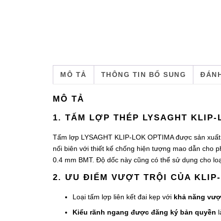
MÔ TẢ
THÔNG TIN BỔ SUNG
ĐÁNH
MÔ TẢ
1. TẤM LỢP THÉP LYSAGHT KLIP
Tấm lợp LYSAGHT KLIP-LOK OPTIMA được sản xuất 
nối biên với thiết kế chống hiện tượng mao dẫn cho 
0.4 mm BMT. Độ dốc này cũng có thể sử dụng cho loạ
2. ƯU ĐIỂM VƯỢT TRỘI CỦA KLIP
Loại tấm lợp liên kết đai kẹp với
khả năng vượt
Kiểu rãnh ngang được đăng ký bản quyền
l