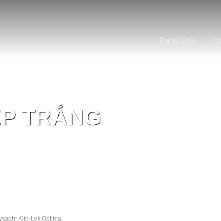
Trang Chủ
Cô
ÉP TRẮNG
saght Klip-Lok Optima