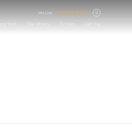
0909 05 89 51
Hot Line:
ng Trình
Sản Phẩm
Tư Vấn
Liên Hệ