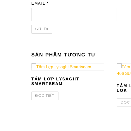
EMAIL
*
SẢN PHẨM TƯƠNG TỰ
TẤM LỢP LYSAGHT
SMARTSEAM
TẤM 
LOK
ĐỌC TIẾP
ĐỌC 